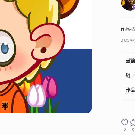
作品描
DICO空
当
链上
作
0
0