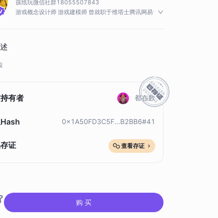
孩纸玩微信社群18055507843
游戏概念设计师 游戏建模师 曾就职于维塔士腾讯网易十
五年从业者 参与过 《神秘海域 》《光环 》《神鬼寓言 》
《最终幻想十三高清重置版》《变形金刚》等项目，但是
依然希望自己不断学习，不断进步，共同加油。
述
投
前持有者
都在数
Hash
0x1A50FD3C5F...B2BB6#41
品存证
查看存证
购 买