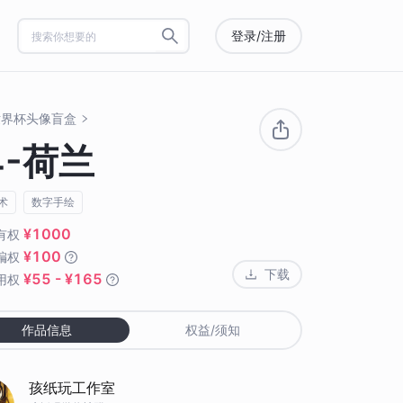
登录/注册
O世界杯头像盲盒
4-荷兰
术
数字手绘
¥1000
有权
¥100
编权
下载
¥55 - ¥165
用权
作品信息
权益/须知
孩纸玩工作室