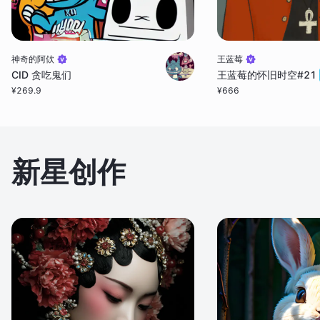
神奇的阿佽
王蓝莓
CID 贪吃鬼们
王蓝莓的怀旧时空#21
¥
269.9
¥
666
新星创作