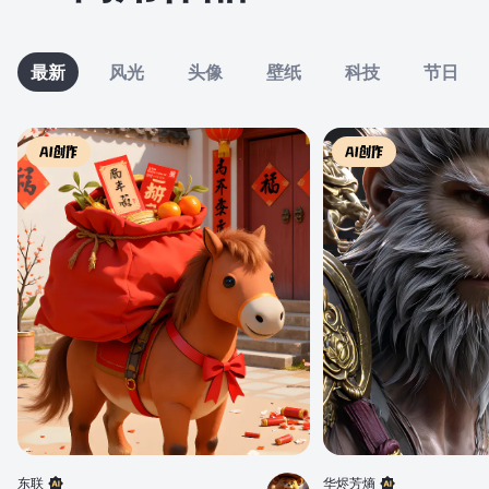
最新
风光
头像
壁纸
科技
节日
东联
华烬芳熵