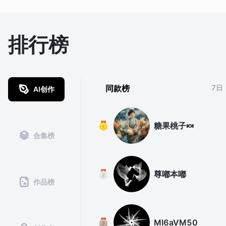
排行榜
同款榜
7日
AI创作
糖果桃子🍬
合集榜
尊嘟本嘟
作品榜
MI6aVM50