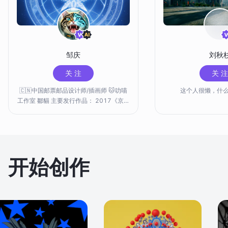
邹庆
刘秋
关 注
关 注
🇨🇳中国邮票邮品设计师/插画师 🐱叻喵
这个人很懒，什
工作室 鄒貓 主要发行作品： 2017《京津
冀协同发展》特种邮票+小全张 2018
《长江经济带》特种邮票+小全张 2019
《粤港澳大湾区》首日封戳 无界账号专
注： 🔮AIGC探索 🤖模型训练 🎨数字美学
🔗加密艺术
开始创作