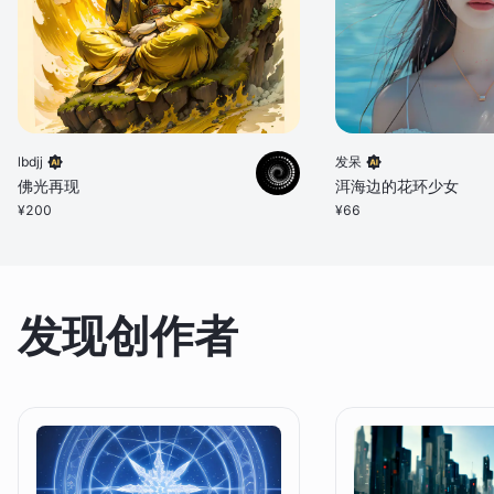
lbdjj
发呆
佛光再现
洱海边的花环少女
¥
200
¥
66
发现创作者