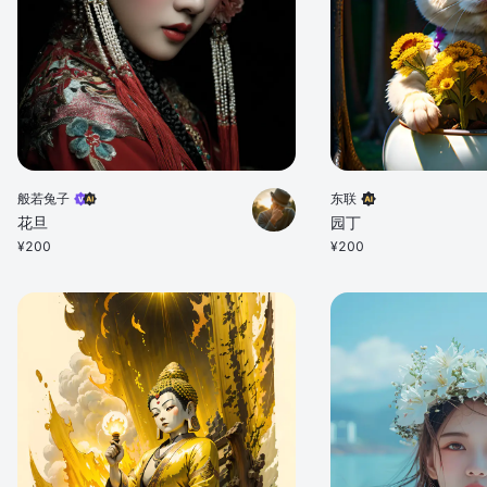
般若兔子
东联
花旦
园丁
¥
200
¥
200