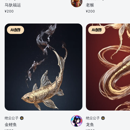
马驮福运
老猴
¥
200
¥
200
绝尘公子
绝尘公子
金鲤鱼
龙鱼