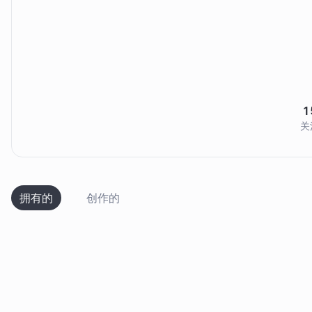
1
关
拥有的
创作的