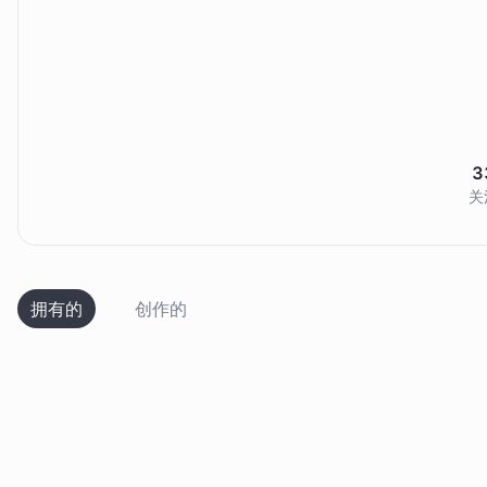
3
关
拥有的
创作的