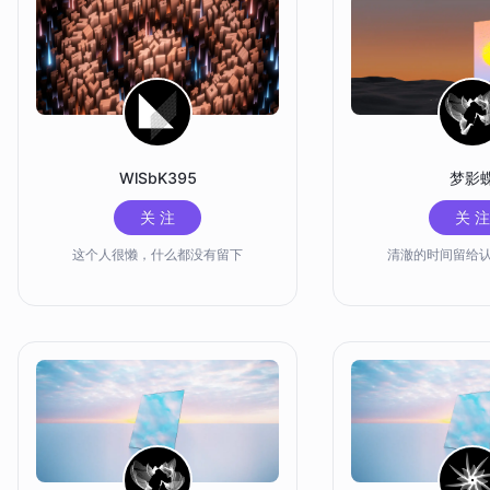
WlSbK395
梦影
关 注
关 注
这个人很懒，什么都没有留下
清澈的时间留给