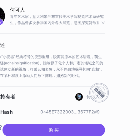
何可人
青年艺术家，意大利米兰布雷拉美术学院视觉艺术系研究
生，作品曾多次参加国内外各大展览，意图探究符号系统
在当代艺术传播学与符号学意义，反应了自身对当下社会
和文化语境的思考。
述
”+“小便器”经典符号的变形重组，脱离其原本的艺术语境，萌生
(achainsignification)。隐喻原子化个人和广袤的场域之间的
试建立新的视角，打破认知表象，永不停息地探寻其间“真相”。
在某种程度上激励人们放下陈规，拥抱新的时代。
前持有者
何可人
Hash
0x45E7322003...3677F2#9
品存证
查看存证
购 买