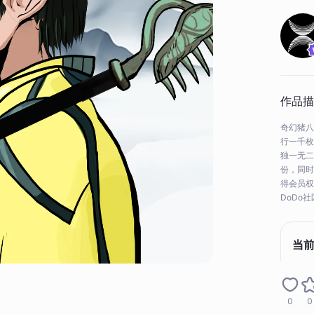
作品描
奇幻猪八
行一千枚
独一无二
份，同时
得会员权
DoDo
当
链上
0
0
作