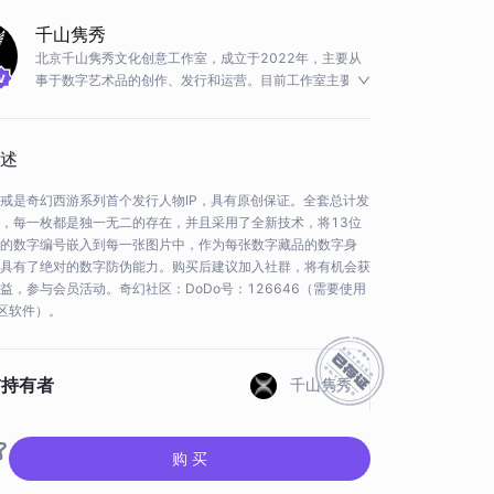
千山隽秀
北京千山隽秀文化创意工作室，成立于2022年，主要从
事于数字艺术品的创作、发行和运营。目前工作室主要作
品包括星座少女系列、奇迹幻想龙、奇幻猪八戒等优秀作
品，拥有独立的网站、公众号（绘画天堂）、微博、小红
书等推广渠道，目前正在组建奇幻社区计划，欢迎加入奇
述
幻社区：DODO号：126646。
戒是奇幻西游系列首个发行人物IP，具有原创保证。全套总计发
，每一枚都是独一无二的存在，并且采用了全新技术，将13位
的数字编号嵌入到每一张图片中，作为每张数字藏品的数字身
具有了绝对的数字防伪能力。购买后建议加入社群，将有机会获
益，参与会员活动。奇幻社区：DoDo号：126646（需要使用
社区软件）。
前持有者
千山隽秀
Hash
0x013eB6d322...Ce4600#6
购 买
品存证
查看存证