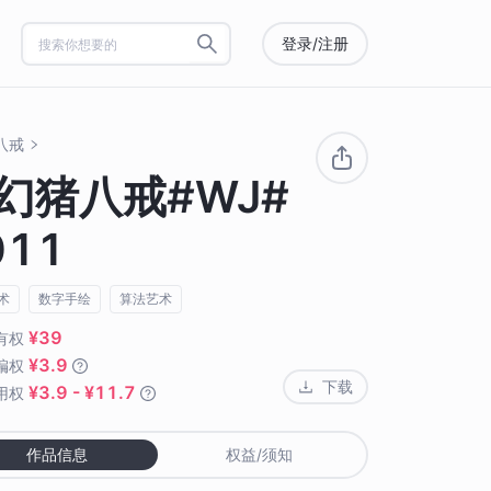
登录/注册
八戒
幻猪八戒#WJ#
011
术
数字手绘
算法艺术
¥39
有权
¥3.9
编权
下载
¥3.9 - ¥11.7
用权
作品信息
权益/须知