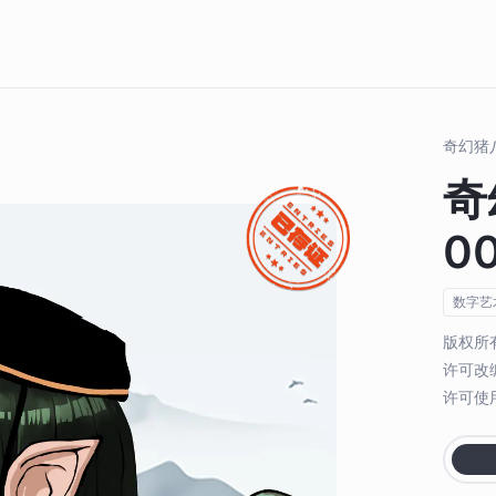
奇幻猪
奇
0
数字艺
版权所
许可改
许可使