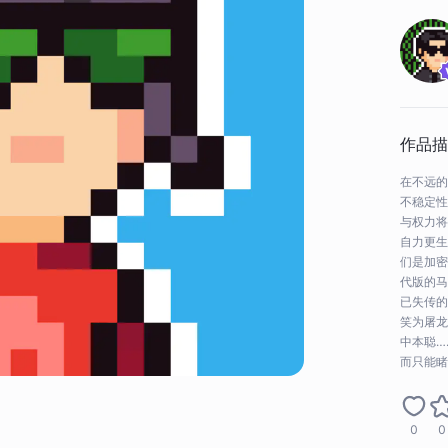
作品描
在不远的
不稳定性
与权力将
自力更生
们是加密
代版的马
已失传的
笑为屠龙
中本聪…
而只能睹
才能领悟
密技术，
地自由的
0
0
一种数学