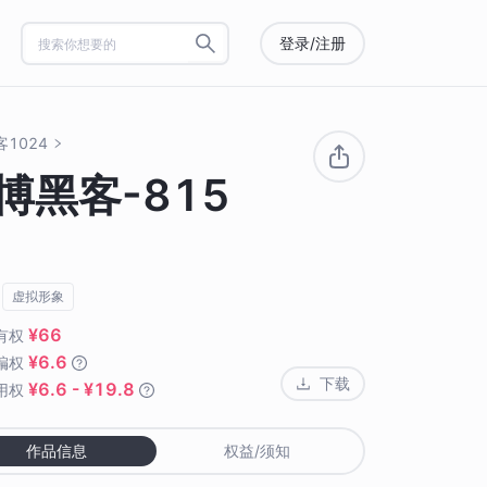
登录/注册
1024
博黑客-815
虚拟形象
¥66
有权
¥6.6
编权
下载
¥6.6 - ¥19.8
用权
作品信息
权益/须知