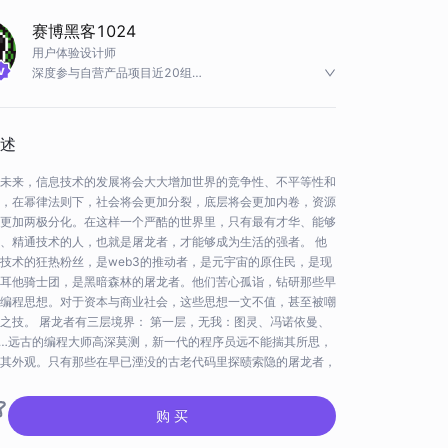
赛博黑客1024
用户体验设计师
深度参与自营产品项目近20组
金融、区块链、教育、企业服务、C端流量…
曾服务过、波司登、lululemon、卓诗尼、得益、永定
城、下城投、上海电信、明日控股、居然之家、杭州市场
述
监督管理局、梦想小镇、未来科技城、余杭经信、杭州运
河集团
未来，信息技术的发展将会大大增加世界的竞争性、不平等性和
，在幂律法则下，社会将会更加分裂，底层将会更加内卷，资源
更加两极分化。在这样一个严酷的世界里，只有最有才华、能够
、精通技术的人，也就是屠龙者，才能够成为生活的强者。 他
技术的狂热粉丝，是web3的推动者，是元宇宙的原住民，是现
耳他骑士团，是黑暗森林的屠龙者。他们苦心孤诣，钻研那些早
编程思想。对于资本与商业社会，这些思想一文不值，甚至被嘲
之技。 屠龙者有三层境界： 第一层，无我：图灵、冯诺依曼、
…远古的编程大师高深莫测，新一代的程序员远不能揣其所思，
其外观。只有那些在早已湮没的古老代码里探赜索隐的屠龙者，
这宇宙中最精妙玄奥的语言。 第二层，隐士：他们希望通过加
挑战旧秩序，并建立更公平、平等的社会，在那儿教育可以公平
购 买
分配给所有人，在那儿隐私是一种权利而不是一种特权，货币是
而不是来自政府那虚无缥缈的信用。 第三层，独孤：在web3时