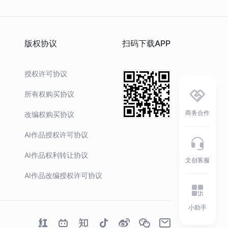
B技术（Virtual reality、AI、Blockchain）的发展，
...
查看
版权协议
扫码下载APP
前持有者
币胜客
授权许可协议
Hash
0x7309A53D7E...31325#47
所有权购买协议
品存证
查看存证
商务合作
改编权购买协议
AI作品授权许可协议
AI作品权利转让协议
文创客服
AI作品改编授权许可协议
小助手