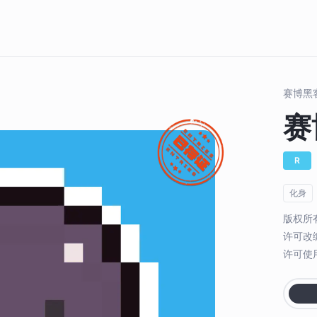
赛博黑客
赛
R
化身
版权所
许可改
许可使