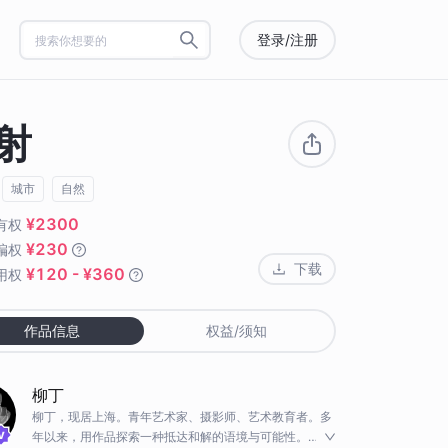
登录/注册
射
城市
自然
¥2300
有权
¥230
编权
下载
¥120 - ¥360
用权
作品信息
权益/须知
柳丁
柳丁，现居上海。青年艺术家、摄影师、艺术教育者。多
年以来，用作品探索一种抵达和解的语境与可能性。