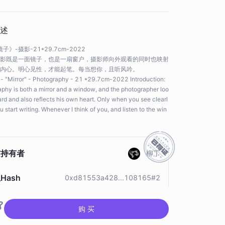
多家媒体机构曾为柳丁做过专访，参展经历丰富，曾获20
21年 亚太青年杯摄影大赛优秀作品奖；2022年 第五届
韩国仁川国际海洋摄影节优秀作品奖。
述
2022年参展经历：2022年 “THE NEW ARTIST”-Third
Edition 伦敦塔桥艺术季，Boomer gallery，【伦敦】；2
子》-摄影-21*29.7cm-2022
022年 “Home | Away: Narratives of Dislocation and Es
影既是一面镜子，也是一扇窗户，摄影师向外观看的同时也映射
trangement”-MP Birla Millennium Art Gallery ，【伦
内心。明心见性，才能起笔。每当想你，且听风吟。
敦】；2022年 第五届韩国仁川国际海洋摄影节，2022
 - "Mirror" - Photography - 21 *29.7cm-2022 Introduction:
제5차 한국 인천국제해양사진전 백 명 중국 사진작가의
phy is both a mirror and a window, and the photographer loo
작품 그룹전，【韩国】；2022年 第八届上海青年艺术博
rd and also reflects his own heart. Only when you see clearl
览会摄影作品邀请展，【中国】；2022年 2022 17th M
u start writing. Whenever I think of you, and listen to the win
ILANO PHOTO FESTIVAL，【意大利】
前持有者
柳丁
Hash
0xd81553a428...108165#2
品存证
查看存证
购 买