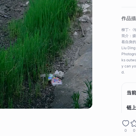
作品描
柳丁-《镜
简介：摄
着自身的
Liu Ding
Photogra
ks outwa
y can yo
d.
当
链上
作
0
0