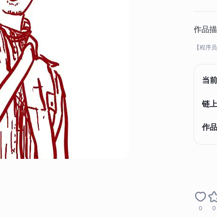
作品描
【程序员
当
链上
作
0
0