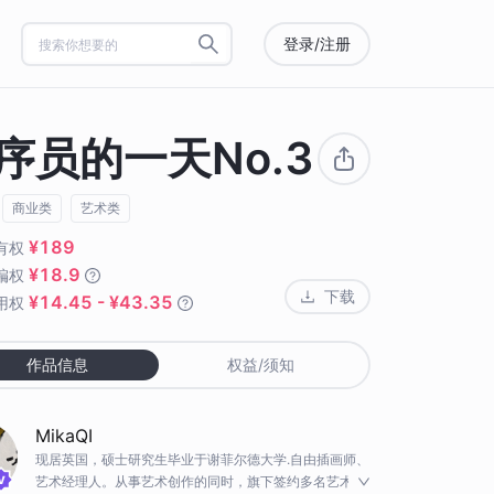
登录/注册
序员的一天No.3
商业类
艺术类
¥189
有权
¥18.9
编权
下载
¥14.45 - ¥43.35
用权
作品信息
权益/须知
MikaQI
现居英国，硕士研究生毕业于谢菲尔德大学.自由插画师、
艺术经理人。从事艺术创作的同时，旗下签约多名艺术