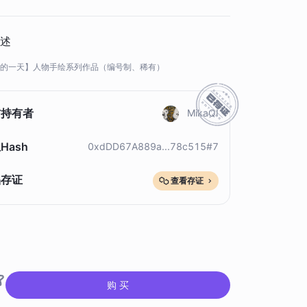
家，风格多样。按作品系列分类上传，不定时更新，所有
上传作品均为我旗下签约艺术家原创作品或我本人原创作
品，均有授权。👌
述
的一天】人物手绘系列作品（编号制、稀有）
前持有者
MikaQI
Hash
0xdDD67A889a...78c515#7
品存证
查看存证
购 买